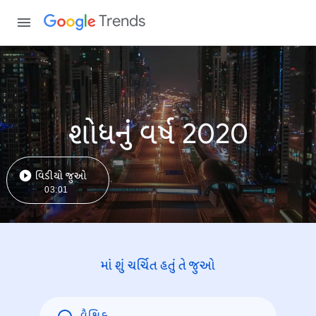
Trends
શોધનું વર્ષ 2020
વિડીયો જુઓ
03:01
માં શું ચર્ચિત હતું તે જુઓ