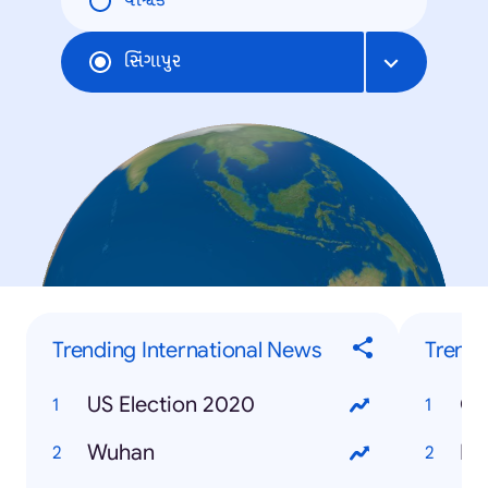
વૈશ્વિક
સિંગાપુર
Trending International News
Trendi
US Election 2020
Gr
Wuhan
Bu