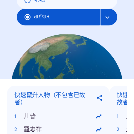
વૈશ્વિક
તાઇવાન
快速竄升人物（不包含已故
快速
者）
故者
川普
川
羅志祥
金