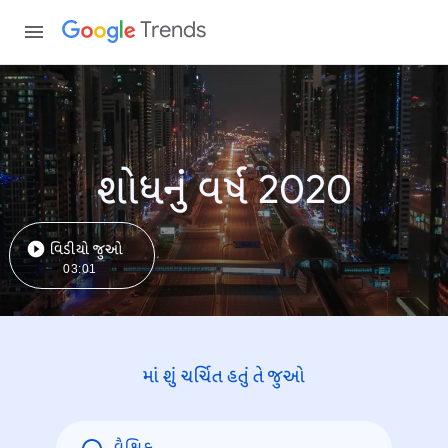
Trends
શોધનું વર્ષ 2020
વિડીયો જુઓ
03:01
માં શું ચર્ચિત હતું તે જુઓ