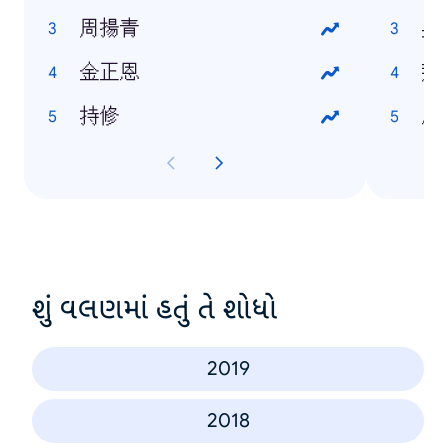
周揚青
吳
金正恩
拜
持修
唐
શું વલણમાં હતું તે શોધો
2019
2018