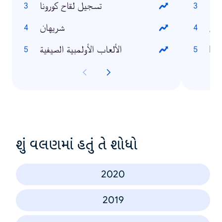
انا
تسجيل لقاح كورونا
نمس
شريهان
Et
الألعاب الأولمبية الصيفية
શું વલણમાં હતું તે શોધો
2020
2019