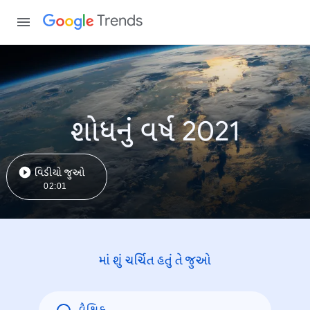
Trends
શોધનું વર્ષ 2021
વિડીયો જુઓ
02:01
માં શું ચર્ચિત હતું તે જુઓ