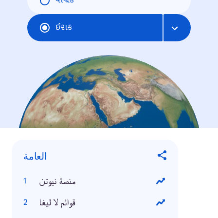
વૈશ્વિક
ઇરાક
العامة
منصة نيوتن
قوائم لا ليغا