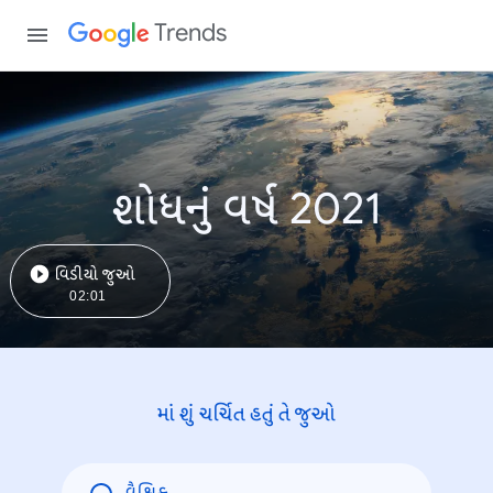
Trends
શોધનું વર્ષ 2021
વિડીયો જુઓ
02:01
માં શું ચર્ચિત હતું તે જુઓ