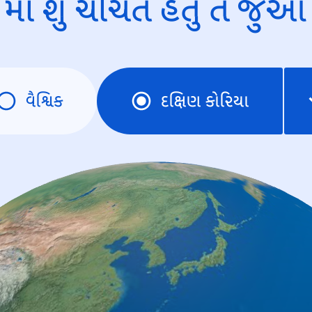
માં શું ચર્ચિત હતું તે જુઓ
વૈશ્વિક
દક્ષિણ કોરિયા