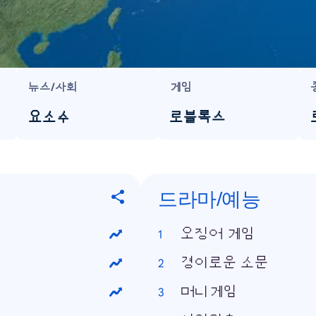
뉴스/사회
게임
요소수
로블록스
드라마/예능
오징어 게임
경이로운 소문
머니게임