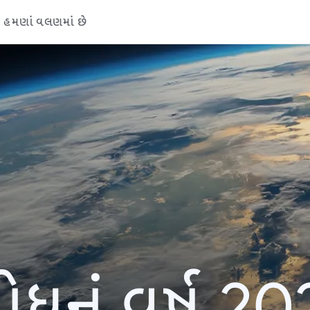
હમણાં વલણમાં છે
ોધનું વર્ષ 20