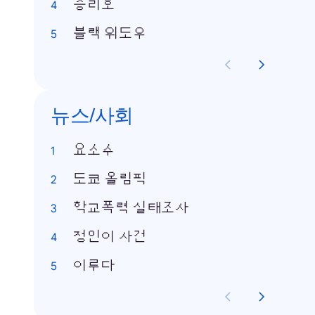
승리호
블랙 위도우
뉴스/사회
요소수
도쿄 올림픽
학교폭력 실태조사
정인이 사건
이루다