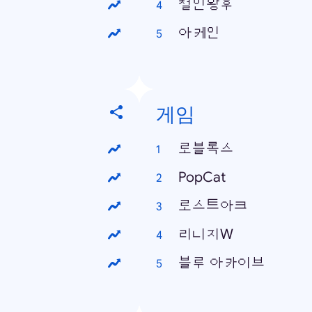
철인왕후
아케인
게임
로블록스
PopCat
로스트아크
리니지W
블루 아카이브