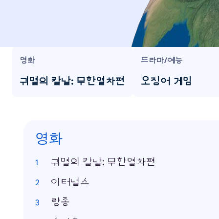
영화
드라마/예능
귀멸의 칼날: 무한열차편
오징어 게임
영화
귀멸의 칼날: 무한열차편
이터널스
랑종