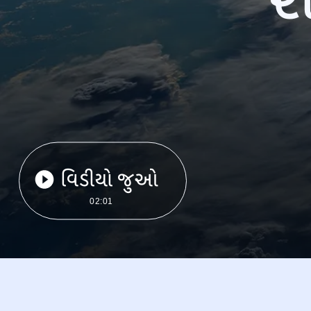
વિડીયો જુઓ
02:01