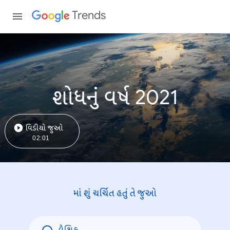
Trends
શોધનું વર્ષ 2021
વિડીયો જુઓ
02:01
માં શું ચર્ચિત હતું તે જુઓ