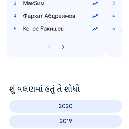
МакSим
От
Фархат Абдраимов
Кр
Кенес Ракишев
Ду
શું વલણમાં હતું તે શોધો
2020
2019