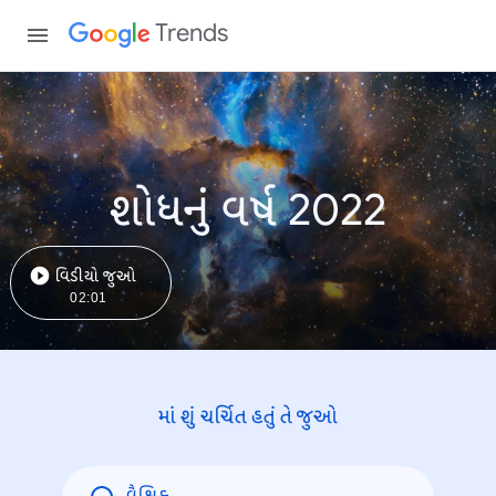
Trends
શોધનું વર્ષ 2022
વિડીયો જુઓ
02:01
માં શું ચર્ચિત હતું તે જુઓ