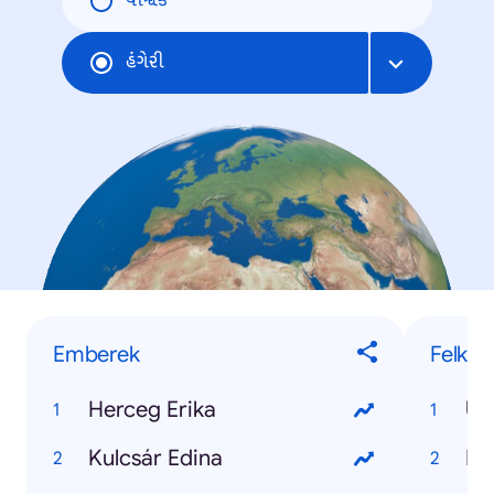
વૈશ્વિક
હંગેરી
Emberek
Felkap
Herceg Erika
Uk
Kulcsár Edina
Né