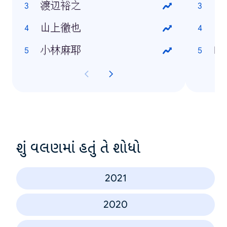
渡辺裕之
サ
山上徹也
プ
小林麻耶
N
શું વલણમાં હતું તે શોધો
2021
2020