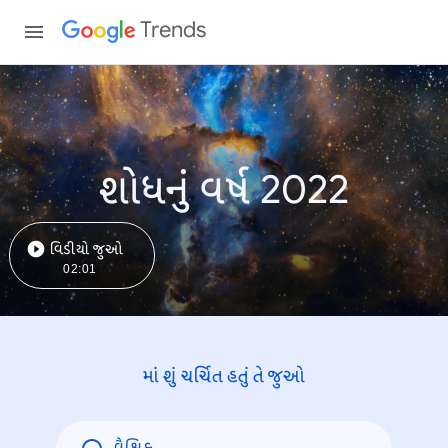
Trends
શોધનું વર્ષ 2022
વિડીયો જુઓ
02:01
માં શું ચર્ચિત હતું તે જુઓ