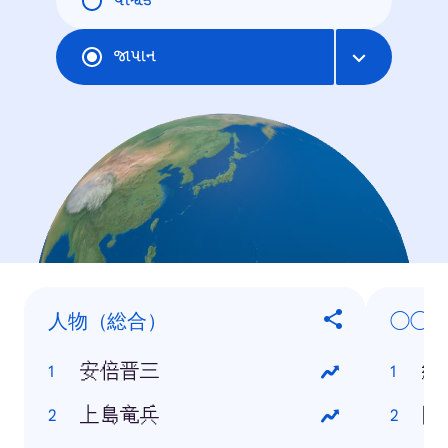
વૈશ્વિક
જાપાન
人物（総合）
◯◯
安倍晋三
統
上島竜兵
国