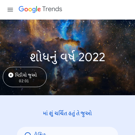
Trends
શોધનું વર્ષ 2022
વિડીયો જુઓ
02:01
માં શું ચર્ચિત હતું તે જુઓ