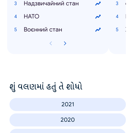
Надзвичайний стан
єД
НАТО
Ка
Воєнний стан
Жи
શું વલણમાં હતું તે શોધો
2021
2020