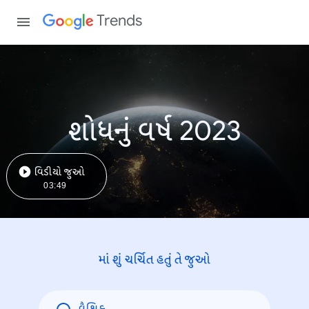
Trends
શોધનું વર્ષ 2023
વિડીયો જુઓ
03:49
માં શું ચર્ચિત હતું તે જુઓ