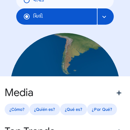
વૈશ્વિક
ચિલી
Media
¿Cómo?
¿Quién es?
¿Qué es?
¿Por Qué?