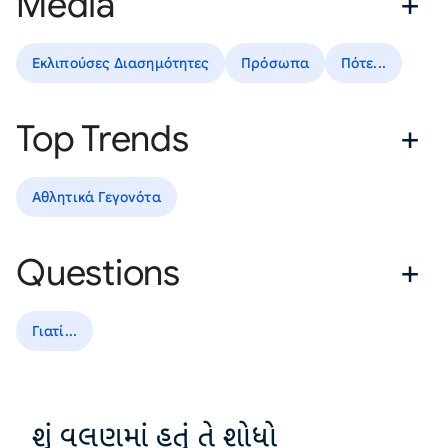
Media
Εκλιπούσες Διασημότητες
Πρόσωπα
Πότε...
Top Trends
Αθλητικά Γεγονότα
Questions
Γιατί...
શું વલણમાં હતું તે શોધો