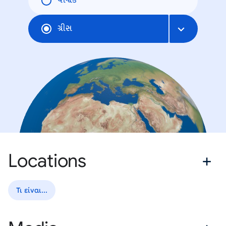
વૈશ્વિક
ગ્રીસ
Locations
Τι είναι...