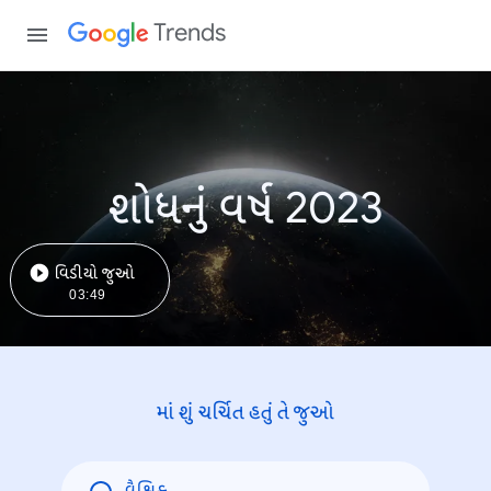
Trends
શોધનું વર્ષ 2023
વિડીયો જુઓ
03:49
માં શું ચર્ચિત હતું તે જુઓ