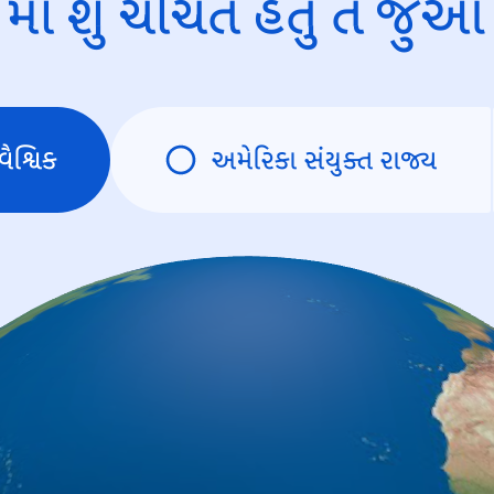
માં શું ચર્ચિત હતું તે જુઓ
વૈશ્વિક
અમેરિકા સંયુક્ત રાજ્ય