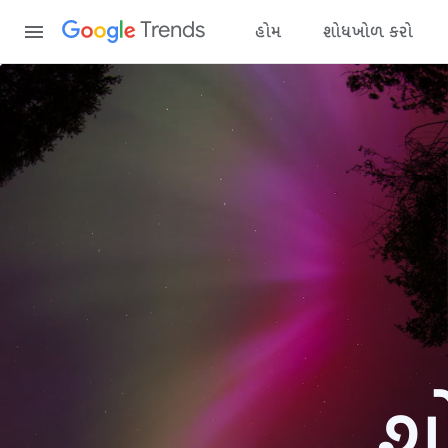
Content
Trends
હોમ
શોધખોળ કરો
શ