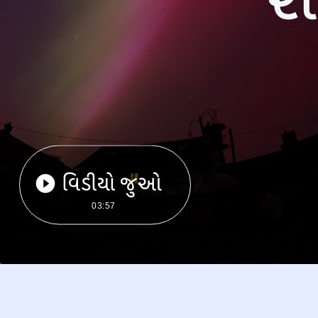
વિડીયો જુઓ
03:57