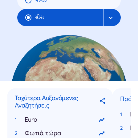
વૈશ્વિક
ગ્રીસ
Ταχύτερα Αυξανόμενες
Πρόσ
Αναζητήσεις
Μα
Euro
Μα
Φωτιά τώρα