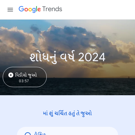
Trends
શોધનું વર્ષ 2024
વિડીયો જુઓ
03:57
માં શું ચર્ચિત હતું તે જુઓ