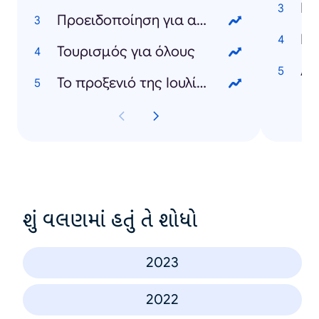
Εμ
Προειδοποίηση για ακραία ζέστη
Ka
Τουρισμός για όλους
Λε
Το προξενιό της Ιουλίας
શું વલણમાં હતું તે શોધો
2023
2022