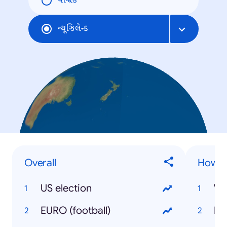
વૈશ્વિક
ન્યૂઝિલેન્ડ
Overall
How t
US election
Wa
EURO (football)
Lo