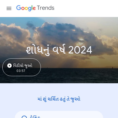
Trends
શોધનું વર્ષ 2024
વિડીયો જુઓ
03:57
માં શું ચર્ચિત હતું તે જુઓ