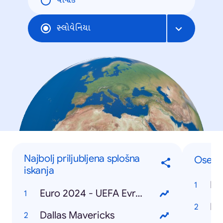
વૈશ્વિક
સ્લોવેનિયા
Najbolj priljubljena splošna
Osebe
iskanja
Do
Euro 2024 - UEFA Evropsko prvenstvo v nogometu
Ka
Dallas Mavericks