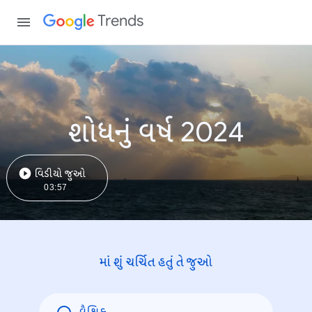
Trends
શોધનું વર્ષ 2024
વિડીયો જુઓ
03:57
માં શું ચર્ચિત હતું તે જુઓ