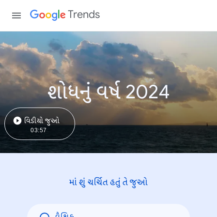
Trends
શોધનું વર્ષ 2024
વિડીયો જુઓ
03:57
માં શું ચર્ચિત હતું તે જુઓ