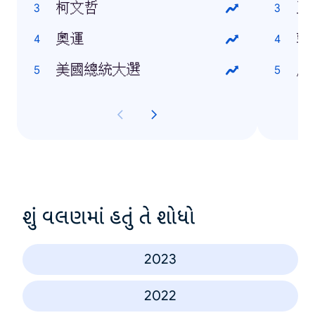
柯文哲
王
奧運
郭
美國總統大選
周
શું વલણમાં હતું તે શોધો
2023
2022