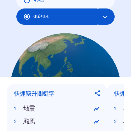
વૈશ્વિક
તાઇવાન
快速竄升關鍵字
快速
地震
林
颱風
李