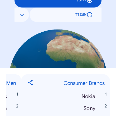
גלוֹבָּלִי
אוגנדה
Men
Consumer Brands
mus
Nokia
den
Sony