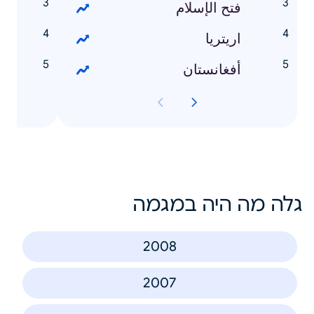
فتح الإسلام
اريتريا
t
أفغانستان
גלה מה היה במגמה
2008
2007