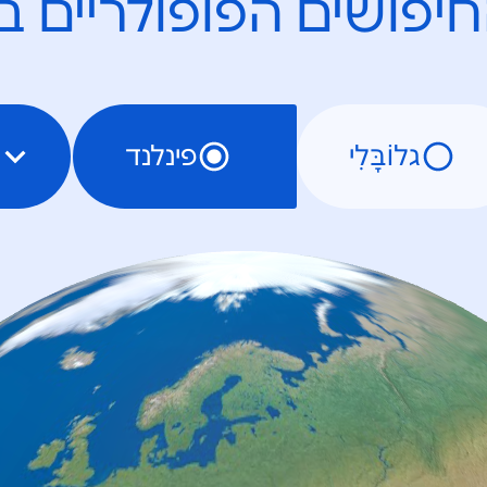
יפושים הפופולריים ב
גלוֹבָּלִי
פינלנד