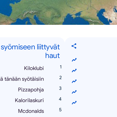
yömiseen liittyvät
haut
Kiloklubi
ä tänään syötäisiin
Pizzapohja
Kalorilaskuri
Mcdonalds