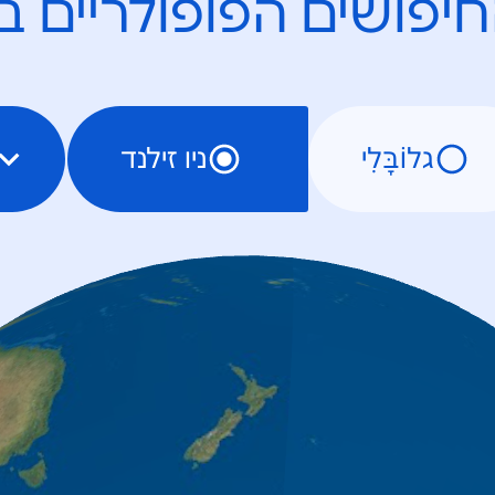
יפושים הפופולריים ב
גלוֹבָּלִי
ניו זילנד