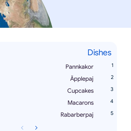
Dishes
Pannkakor
Äpplepaj
Cupcakes
Macarons
Rabarberpaj