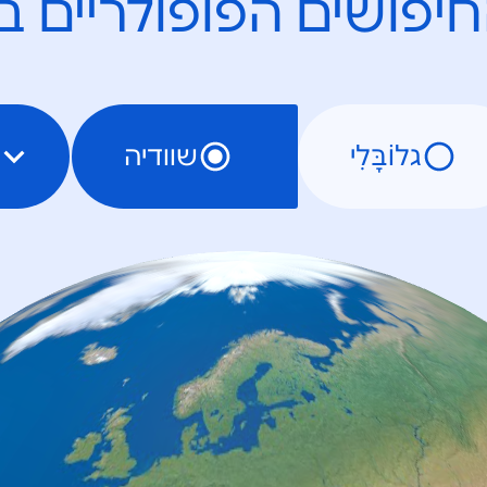
יפושים הפופולריים ב
גלוֹבָּלִי
שוודיה