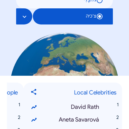
גלוֹבָּלִי
צ'כיה
People
Local Celebrities
n
David Rath
h
Aneta Savarová