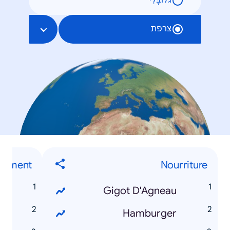
גלוֹבָּלִי
צרפת
ment...
Nourriture
r
Gigot D'Agneau
r
Hamburger