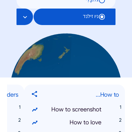
גלוֹבָּלִי
ניו זילנד
landers
How to...
s
How to screenshot
a
How to love