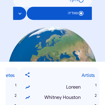
גלוֹבָּלִי
שוודיה
Athletes
Artists
n
Loreen
i
Whitney Houston