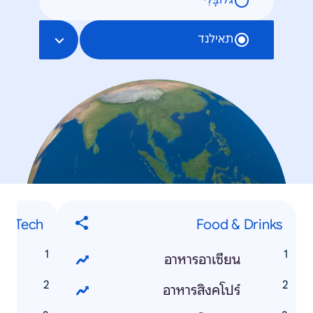
גלוֹבָּלִי
תאילנד
s\\Tech
Food & Drinks
i
อาหารอาเซียน
m
อาหารสิงคโปร์