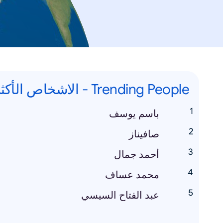
Trending People - الاشخاص الأكثر رواجاً
باسم يوسف
صافيناز
أحمد جمال
محمد عساف
عبد الفتاح السيسي