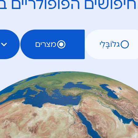
יפושים הפופולריים ב
גלוֹבָּלִי
מצרים