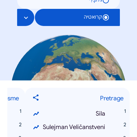
גלוֹבָּלִי
קרואטיה
 pjesme
Pretrage
e
Sila
a
Sulejman Veličanstveni