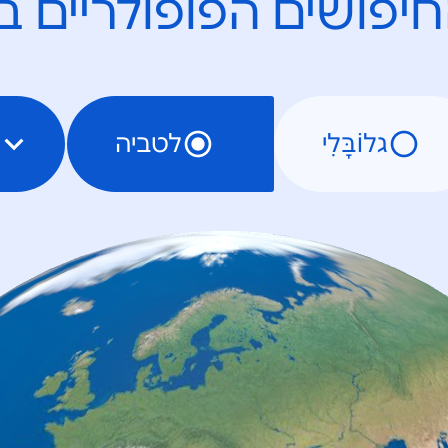
יפושים הפופולריים ב
גלוֹבָּלִי
לטביה