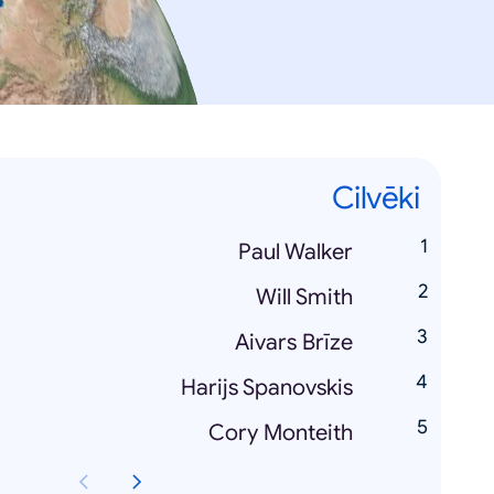
Cilvēki
Paul Walker
Will Smith
Aivars Brīze
Harijs Spanovskis
Cory Monteith