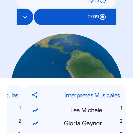
גלוֹבָּלִי
פנמה
elículas
Intérpretes Musicales
2
Lea Michele
3
Gloria Gaynor