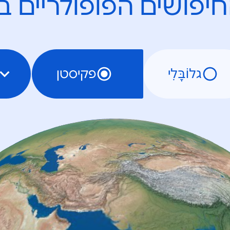
יפושים הפופולריים ב
גלוֹבָּלִי
פקיסטן