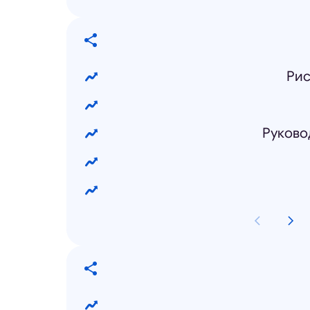
Рис
Руково