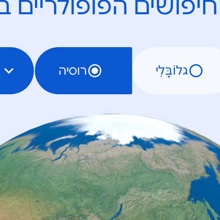
יפושים הפופולריים ב
גלוֹבָּלִי
רוסיה