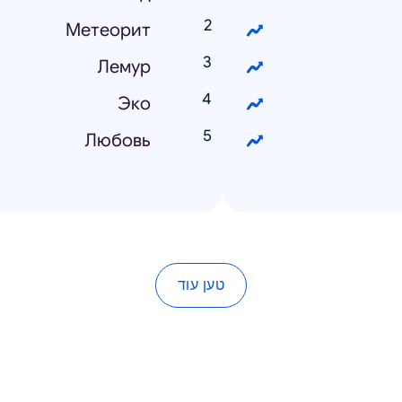
Метеорит
Лемур
Эко
Любовь
טען עוד