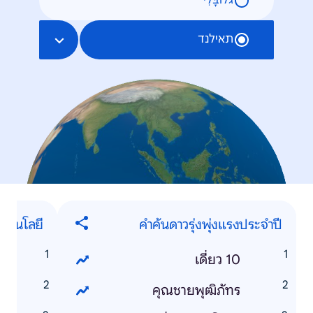
גלוֹבָּלִי
תאילנד
ทคโนโลยี
คำค้นดาวรุ่งพุ่งแรงประจำปี
s
เดี่ยว 10
7
คุณชายพุฒิภัทร