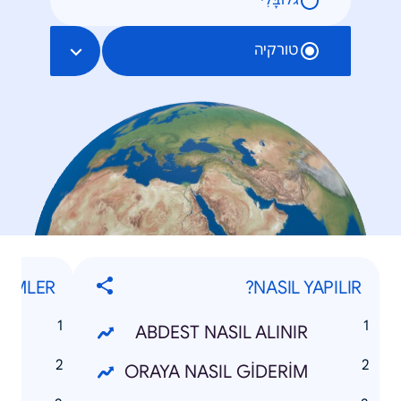
גלוֹבָּלִי
טורקיה
İLMLER
NASIL YAPILIR?
N
ABDEST NASIL ALINIR
N
ORAYA NASIL GİDERİM