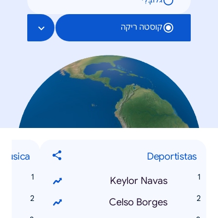
גלוֹבָּלִי
קוסטה ריקה
Música
Deportistas
y
Keylor Navas
e
Celso Borges