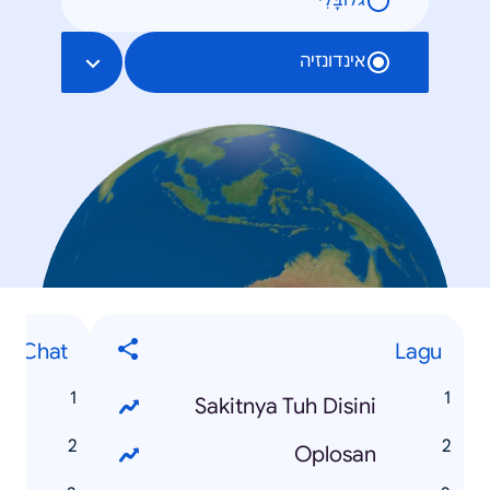
גלוֹבָּלִי
אינדונזיה
asi Chat
Lagu
M
Sakitnya Tuh Disini
p
Oplosan