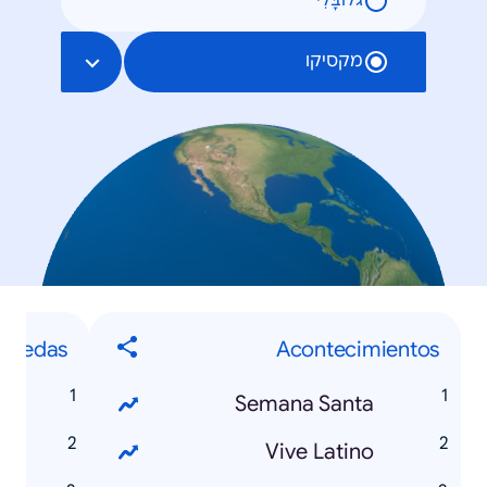
גלוֹבָּלִי
מקסיקו
quedas
Acontecimientos
4
Semana Santa
s
Vive Latino