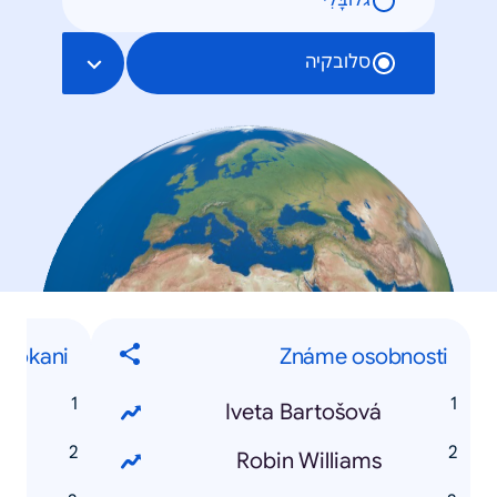
גלוֹבָּלִי
סלובקיה
Skokani
Známe osobnosti
e
Iveta Bartošová
á
Robin Williams