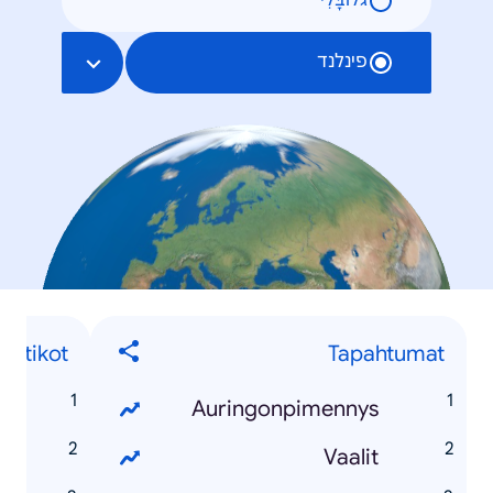
גלוֹבָּלִי
פינלנד
oliitikot
Tapahtumat
n
Auringonpimennys
i
Vaalit