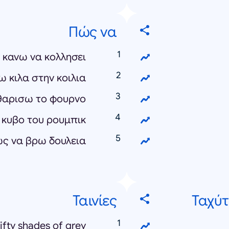
Πώς να
 κανω να κολλησει
 κιλα στην κοιλια
θαρισω το φουρνο
 κυβο του ρουμπικ
ς να βρω δουλεια
Ταινίες
Ταχύτ
ifty shades of grey