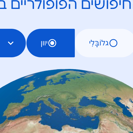
יפושים הפופולריים ב
גלוֹבָּלִי
יוון