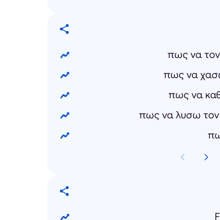
πως να τον
πως να χασω
πως να κα
πως να λυσω τον
πω
F