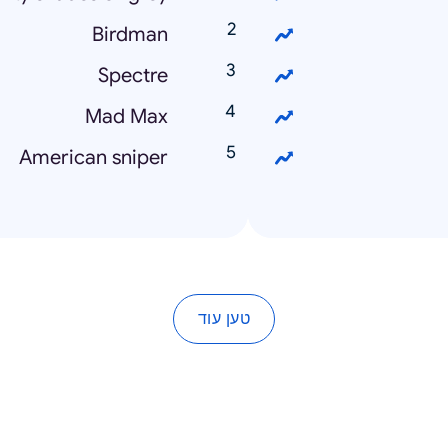
Birdman
Spectre
Mad Max
American sniper
טען עוד