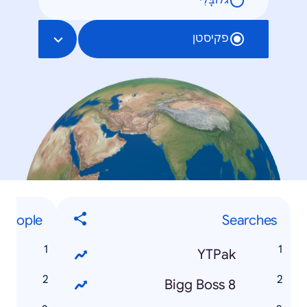
גלוֹבָּלִי
פקיסטן
People
Searches
n
YTPak
i
Bigg Boss 8