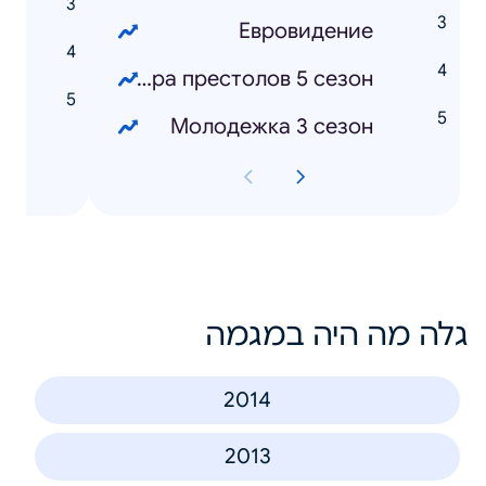
Евровидение
т
Игра престолов 5 сезон
м
Молодежка 3 сезон
גלה מה היה במגמה
2014
2013