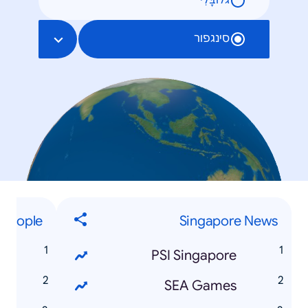
גלוֹבָּלִי
סינגפור
People
Singapore News
w
PSI Singapore
e
SEA Games