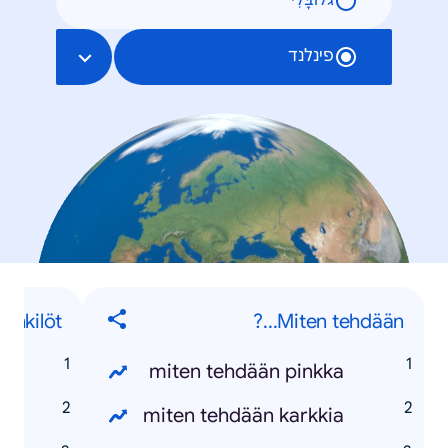
גלוֹבָּלִי
פינלנד
enkilöt
Miten tehdään...?
o
miten tehdään pinkka
e
miten tehdään karkkia