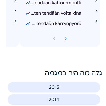
p
miten tehdään kattoremontti
h
miten tehdään voitaikina
e
miten tehdään kärrynpyörä
גלה מה היה במגמה
2015
2014