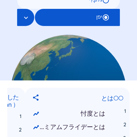
גלוֹבָּלִי
יפן
検索した
○○とは
apan ）
忖度とは
n
プレミアムフライデーとは
n