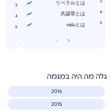
リベラルとは
n
共謀罪とは
n
valuとは
e
גלה מה היה במגמה
2016
2015