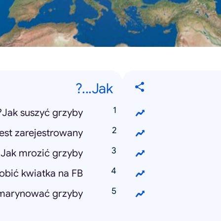
Jak...?
Jak suszyć grzyby?
st zarejestrowany?
Jak mrozić grzyby?
obić kwiatka na FB?
marynować grzyby?