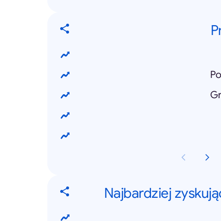
P
Po
G
Najbardziej zyskuj