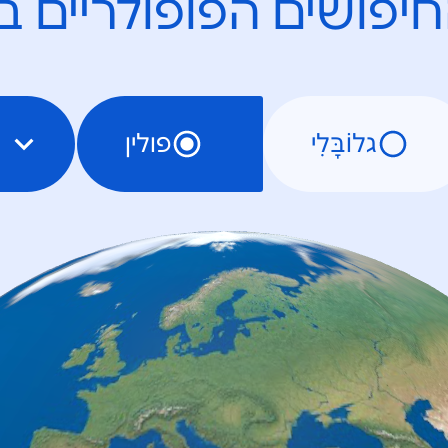
יפושים הפופולריים ב
גלוֹבָּלִי
פולין