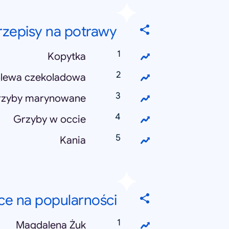
rzepisy na potrawy
Kopytka
lewa czekoladowa
rzyby marynowane
Grzyby w occie
Kania
ące na popularności
Magdalena Żuk