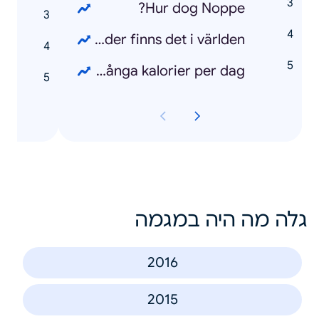
Hur dog Noppe?
l
Hur många länder finns det i världen?
8
Hur många kalorier per dag?
é
גלה מה היה במגמה
2016
2015