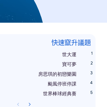
快速竄升議題
世大運
寶可夢
房思琪的初戀樂園
颱風停班停課
世界棒球經典賽