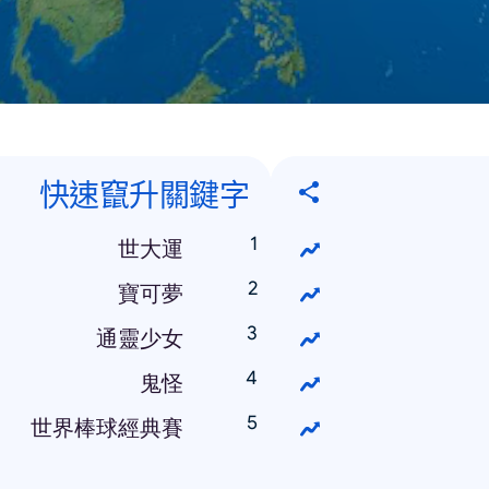
快速竄升關鍵字
世大運
寶可夢
通靈少女
鬼怪
世界棒球經典賽