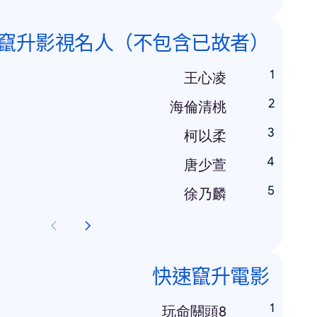
竄升影視名人（不包含已故者）
王心凌
海倫清桃
柯以柔
唐少萱
徐乃麟
快速竄升電影
玩命關頭8