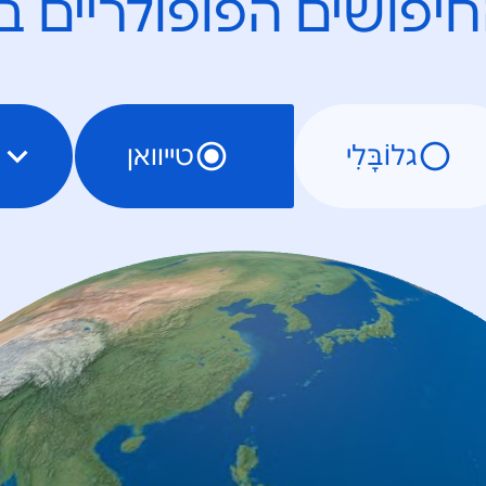
יפושים הפופולריים ב
גלוֹבָּלִי
טייוואן