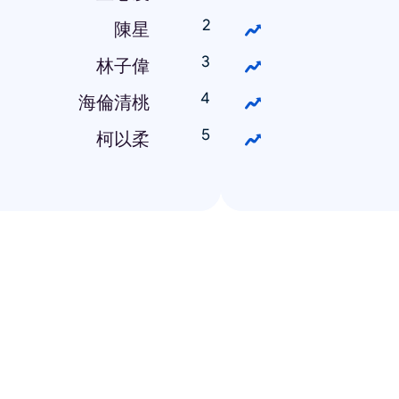
陳星
林子偉
海倫清桃
柯以柔