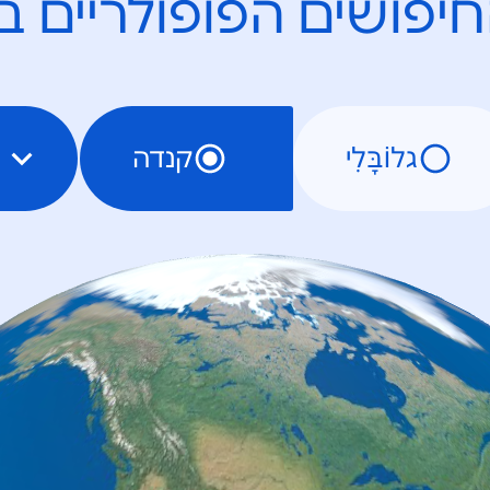
יפושים הפופולריים ב
גלוֹבָּלִי
קנדה