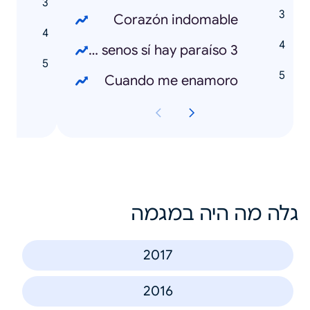
Corazón indomable
e
Sin senos sí hay paraíso 3
i
Cuando me enamoro
גלה מה היה במגמה
2017
2016